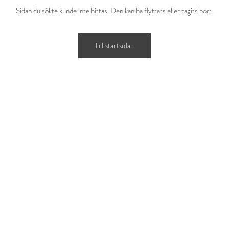
Sidan du sökte kunde inte hittas. Den kan ha flyttats eller tagits bort.
Till startsidan