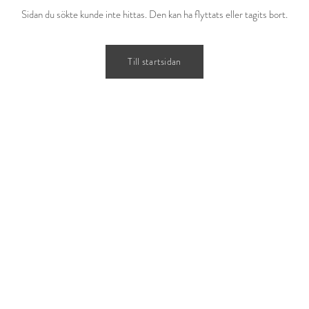
Sidan du sökte kunde inte hittas. Den kan ha flyttats eller tagits bort.
Till startsidan