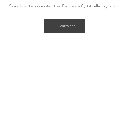
Sidan du sökte kunde inte hittas. Den kan ha flyttats eller tagits bort.
Till startsidan