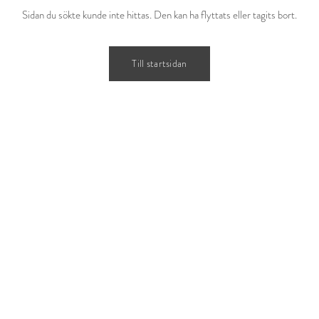
Sidan du sökte kunde inte hittas. Den kan ha flyttats eller tagits bort.
Till startsidan