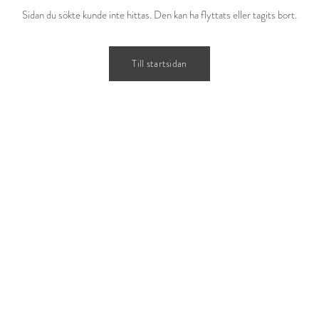
Sidan du sökte kunde inte hittas. Den kan ha flyttats eller tagits bort.
Till startsidan